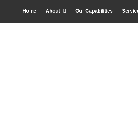
Skip
Home
About
Our Capabilities
Servic
to
content