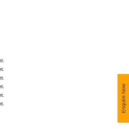
t.
t.
t.
Enquire Now
t.
t.
t.