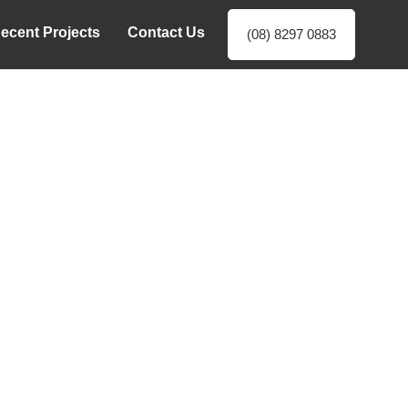
ecent Projects
Contact Us
(08) 8297 0883