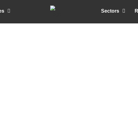
es
Sectors
R