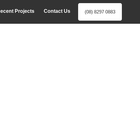
ecent Projects
Contact Us
(08) 8297 0883