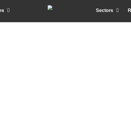
es
Sectors
R