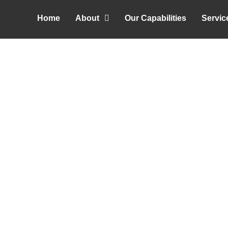
Skip
Home
About
Our Capabilities
Servic
to
content